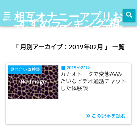
相互オナニーアプリお
すすめランキング 相
menu
互にオナ見せする手順
を掲載
「 月別アーカイブ：2019年02月 」 一覧
2019/02/19
見せ合い体験談
カカオトークで変態AVみ
たいなビデオ通話チャット
した体験談
この記事を読む