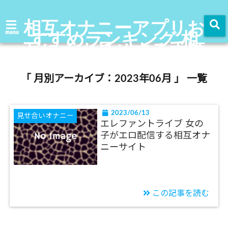
相互オナニーアプリお
すすめランキング 相
menu
互にオナ見せする手順
を掲載
「 月別アーカイブ：2023年06月 」 一覧
2023/06/13
見せ合いオナニー
エレファントライブ 女の
子がエロ配信する相互オナ
ニーサイト
この記事を読む